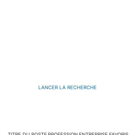
Profession
Entreprises
LANCER LA RECHERCHE
TITRE DU POSTE
PROFESSION
ENTREPRISE
FAVORIS