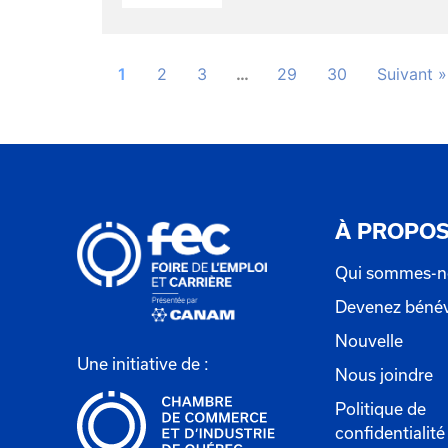
1
2
3
…
29
30
Suivant »
À PROPO
Qui sommes-n
Devenez béné
Nouvelle
Une initiative de :
Nous joindre
Politique de
confidentialité