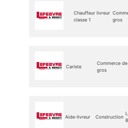
Chauffeur livreur
Comme
classe 1
gros
Commerce de
Cariste
gros
L
Aide-livreur
Construction
B