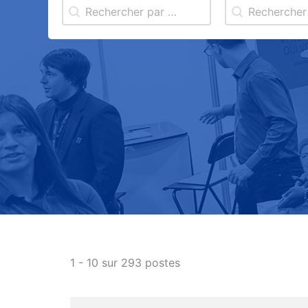
Search content
Search content
Rechercher par mots clés
Entreprise
1 - 10 sur 293 postes